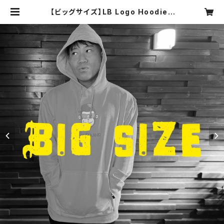
【ビッグサイズ】LB Logo Hoodie |
LUI BRAND ONLINE SHOP