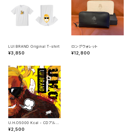
LUI BRAND Original T-shirt
ロングウォレット
¥3,850
¥12,800
U.H.O5000 Kcal - CDアルバ
ム -
¥2,500