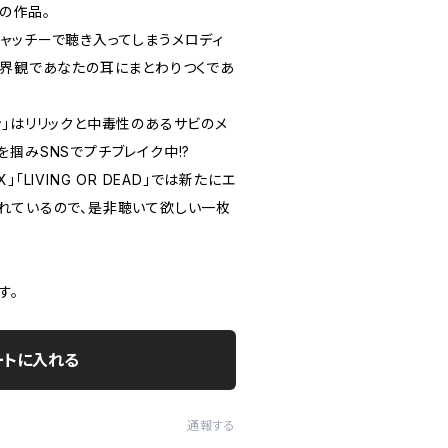
の作品。
ャッチーで聴き入ってしまうメロディ
世界観であなたの耳にまとわりつくであ
ン」はリリックと中毒性のあるサビのメ
掴みSNSでプチブレイク中!?
EX」「LIVING OR DEAD」では新たにエ
れているので、是非聴いて欲しい一枚
す。
ートに入れる
通報する